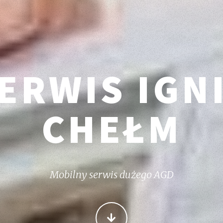
ERWIS IGN
CHEŁM
Mobilny serwis dużego AGD
WIĘCEJ