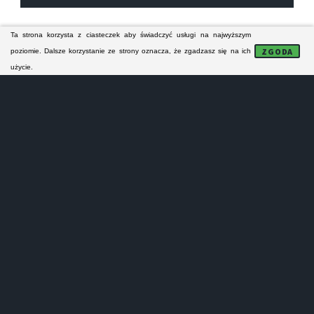
Ta strona korzysta z ciasteczek aby świadczyć usługi na najwyższym
Technicy z chełmskiego serwisu AGD specjalizują się w
ZGODA
poziomie. Dalsze korzystanie ze strony oznacza, że zgadzasz się na ich
naprawie zmywarek. Ich naprawy serwisowe
użycie.
obejmują zasięgiem Chełm i bliską okolicę. Serwisanci
naprawiają odpłatnie zmywarki wszystkich
popularnych i znanych na rynku producentów.
☎️ KONTAKT
NAPRAWA AGD
CHEŁM